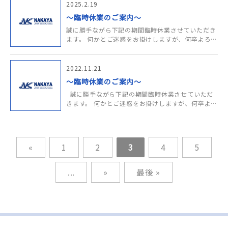
お祈り申し上げます。 ……
2025.2.19
～臨時休業のご案内～
誠に勝手ながら下記の期間臨時休業させていただき
ます。 何かとご迷惑をお掛けしますが、何卒よろし
くお願い申し上げます。
記 □臨時休業 2025年 2月19日（水）、
20（木）、21……
2022.11.21
～臨時休業のご案内～
誠に勝手ながら下記の期間臨時休業させていただ
きます。 何かとご迷惑をお掛けしますが、何卒よろ
しくお願い申し上げます。
記 □臨時休業 2022年
12月8日（木……
«
1
2
3
4
5
...
»
最後 »