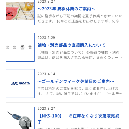
りお……
2023.7.27
～2023年 夏季休業のご案内～
誠に勝手ながら下記の期間を夏季休業とさせていた
だきます。 何かとご迷惑をお掛けしますが、何卒よ
ろしくお願い申し上げます。
記 □夏季休業 8月11日
（金）～8月17日（木）……
2023.6.29
補給・別売部品の直接購入について
（補給・別売部品について） 各製品の補修・別売
部品は、商品を購入された販売店、お近くのホーム
センターまたは当社の商品を取り扱っている販売店
にて購入可能ですが、常時在庫ではなくお取り寄せ
になる場合が多いようです。 お急……
2023.4.14
～ゴールデンウィーク休業日のご案内～
平素は格別のご高配を賜り、厚く御礼申し上げま
す。 さて、誠に勝手ではございますが、ゴールデン
ウィークの休業日を下記の通りとさせていただきま
す。 休業中はご迷惑をお掛けすることと存じます
2023.3.27
が、何卒ご了承くださいますようお……
【NKS-100】 ※在庫なくなり次第販売終
了
NKS-100 100～125mm切断ディスク用スパークガ