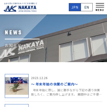
JPN
EN
MENU
NEWS
お知らせ一覧
2023.12.26
～ 年末年始の休業のご案内～
年末年始に際し、誠に勝手ながら下記の通り休業
致したく、ご案内申し上げます。 期間中はご不便を
おかけいたしますが、何卒ご容赦ください。 末筆
ながら皆様にも良い新年を迎えられますよう、心よ