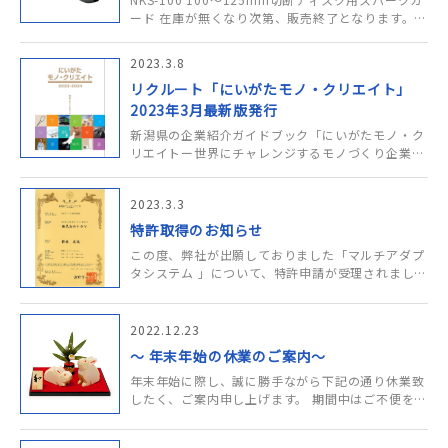
ード 在庫が無くなり次第、販売終了となります。
長年ご愛用頂きありがとうございました。
20230327_NKS-100販売終了のご案……
2023.3.8
リクルート「にいがたモノ・クリエイト」
2023年3月最新版発行
新潟県の企業紹介ガイドブック「にいがたモノ・ク
リエイトー世界にチャレンジするモノづくり企業
ー」 2023年3月最新版が発行されました。 にいが
たモノ・クリエイト_NAKAYA掲載ページ 新潟県内
2023.3.3
に事……
特許取得のお知らせ
この度、弊社が出願しておりました「マルチアダプ
タシステム 」について、特許申請が受理されました
ことをお知らせいたします。 ナカヤ特許№15 特
許7237275号 ……
2022.12.23
～ 年末年始の休業のご案内～
年末年始に際し、誠に勝手ながら下記の通り休業致
したく、ご案内申し上げます。 期間中はご不便をお
かけいたしますが、何卒ご容赦ください。 末筆な
がら皆様にも良い新年を迎えられますよう、心より