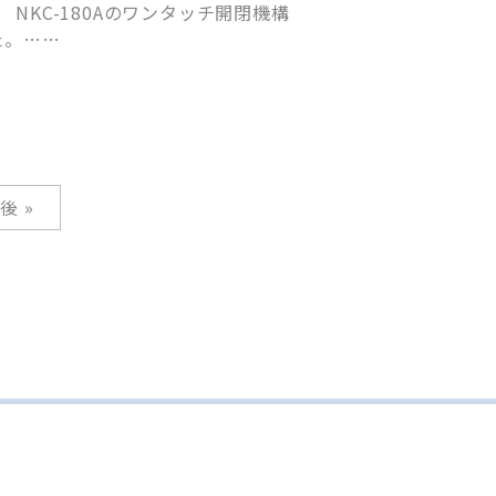
た。……
後 »