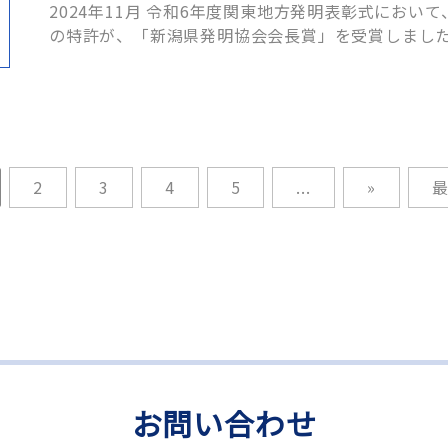
2024年11月 令和6年度関東地方発明表彰式において、 NKC-180Aのワンタッチ開閉機構
の特許が、「新潟県発明協会会長賞」を受賞しまし
2
3
4
5
...
»
最
お問い合わせ